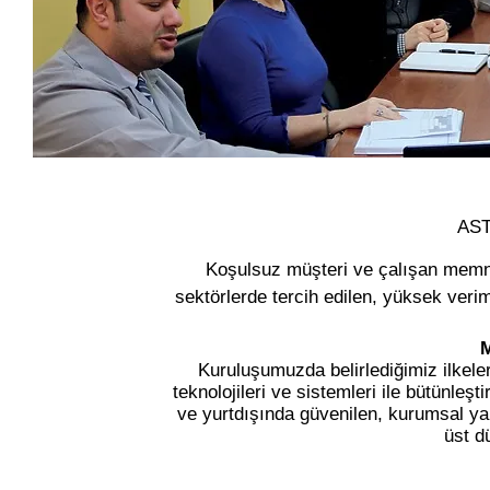
AS
Koşulsuz müşteri ve çalışan memnu
sektörlerde tercih edilen, yüksek veri
Kuruluşumuzda belirlediğimiz ilkel
teknolojileri ve sistemleri ile bütünleşt
ve yurtdı
şı
n
da güvenilen, kurumsal ya
üst d