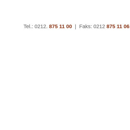
Tel.: 0212.
875 11 00
|
Faks: 0212
875 11 06
© 2015 | Asteks Kauçuk ve Plastik San. Tic. A.Ş.