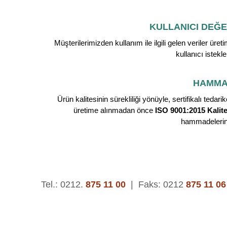
KULLANICI DEĞE
Müşterilerimizden kullanım ile ilgili gelen veriler ür
kullanıcı istekl
HAMMA
Ürün kalitesinin sürekliliği yönüyle, sertifikalı te
üretime alınmadan önce
ISO 9001:2015 Kalit
hammadelerin 
Tel.: 0212.
875 11 00
|
Faks: 0212
875 11 06
© 2015 | Asteks Kauçuk ve Plastik San. Tic. A.Ş.