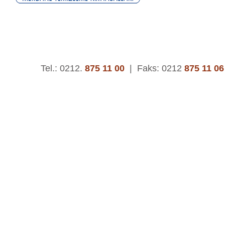
Tel.: 0212.
875 11 00
|
Faks: 0212
875 11 06
© 2015 | Asteks Kauçuk ve Plastik San. Tic. A.Ş.