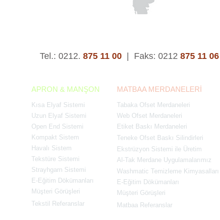
Tel.: 0212.
875 11 00
|
Faks: 0212
875 11 06
APRON & MANŞON
MATBAA MERDANELERİ
Kısa Elyaf Sistemi
Tabaka Ofset Merdaneleri
Uzun Elyaf Sistemi
Web Ofset Merdaneleri
Open End Sistemi
Etiket Baskı Merdaneleri
Kompakt Sistem
Teneke Ofset Baskı Silindirleri
Havalı Sistem
Ekstrüzyon Sistemi ile Üretim
Tekstüre Sistemi
Al-Tak Merdane Uygulamalarımız
Strayhgarn Sistemi
Washmatic Temizleme Kimyasalları
E-Eğitim Dökümanları
E-Eğitim Dökümanları
Müşteri Görüşleri
Müşteri Görüşleri
Tekstil Referanslar
Matbaa Referanslar